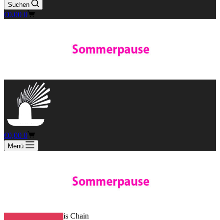
Suchen
Warenkorb
€
0,00
0
Warenkorb
€
0,00
0
Menü
Start
Chains
Tennis Chain