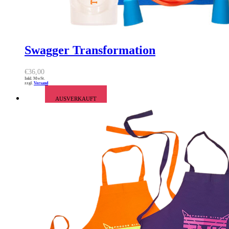
Swagger Transformation
€
36,00
Inkl. MwSt.
zzgl.
Versand
AUSVERKAUFT