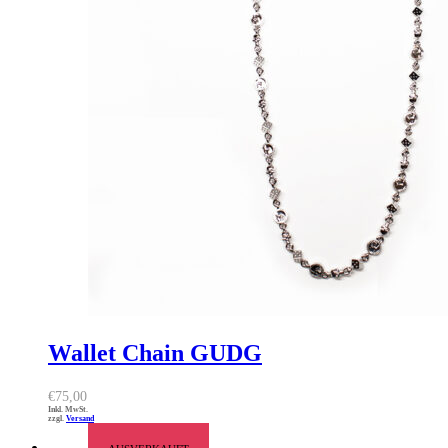
Wallet Chain GUDG
€
75,00
Inkl. MwSt.
zzgl.
Versand