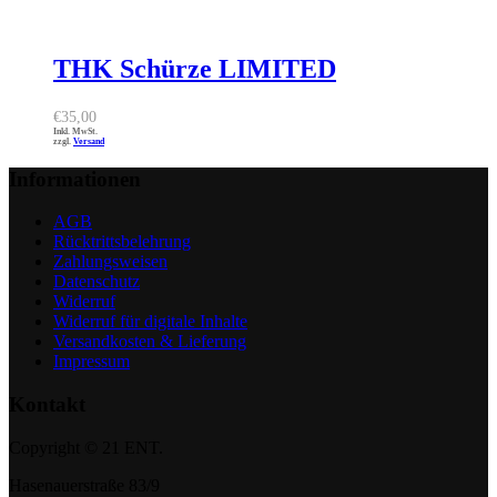
THK Schürze LIMITED
€
35,00
Inkl. MwSt.
zzgl.
Versand
Informationen
AGB
Rücktrittsbelehrung
Zahlungsweisen
Datenschutz
Widerruf
Widerruf für digitale Inhalte
Versandkosten & Lieferung
Impressum
Kontakt
Copyright © 21 ENT.
Hasenauerstraße 83/9