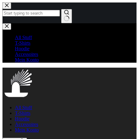
Zum
Inhalt
springen
Keine
Ergebnisse
All Stuff
T-Shirts
Hoodie
Accessoires
Mein Konto
All Stuff
T-Shirts
Hoodie
Accessoires
Mein Konto